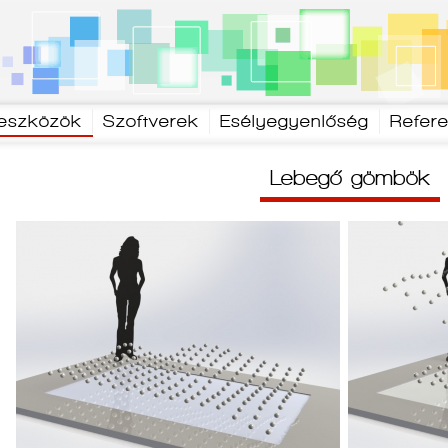
 eszközök
Szoftverek
Esélyegyenlőség
Refer
Lebegő gömbök