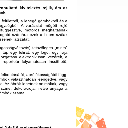
onultató kivitelezés rejlik, ám az
nek.
 felületből, a lebegő gömbökből és a
gységből. A varázslat mögött rejlő
elfüggesztve, motoros meghajtásnak
togató számára ezek a finom szálak
sének látszatát.
gasságváltozás) tetszőleges „minta”
 táj, egy felirat, egy logó, egy rája
gatása elektronikusan vezérelt, a
repertoár folyamatosan frissíthető,
elbontásától, aprólékosságától függ.
ömbök választhatóan leengedve, vagy
e. Az ábrák lehetnek animáltak, vagy
 színe, dekorációja, illetve anyaga a
 gömbök száma.
l 2,4x3,6 m alapterületen)