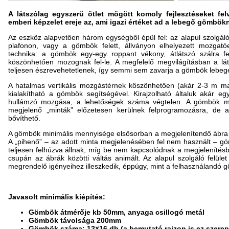
A látszólag egyszerű ötlet mögött komoly fejlesztéseket felv
emberi képzelet ereje az, ami igazi értéket ad a lebegő gömbök
Az eszköz alapvetően három egységből épül fel: az alapul szolgáló
plafonon, vagy a gömbök felett, állványon elhelyezett mozgatóe
technika: a gömbök egy-egy roppant vékony, átlátszó szálra f
köszönhetően mozognak fel-le. A megfelelő megvilágításban a lá
teljesen észrevehetetlenek, így semmi sem zavarja a gömbök lebegé
A hatalmas vertikális mozgástérnek köszönhetően (akár 2-3 m ma
kialakítható a gömbök segítségével. Kirajzolható általuk akár egy
hullámzó mozgása, a lehetőségek száma végtelen. A gömbök moz
megjelenő „minták” előzetesen kerülnek felprogramozásra, de a 
bővíthető.
A gömbök minimális mennyisége elsősorban a megjelenítendő ábra f
A „pihenő” – az adott minta megjelenésében fel nem használt – g
teljesen felhúzva állnak, míg be nem kapcsolódnak a megjelenítésb
csupán az ábrák közötti váltás animált. Az alapul szolgáló felület
megrendelő igényeihez illeszkedik, éppúgy, mint a felhasználandó
Javasolt minimális kiépítés:
Gömbök átmérője kb 50mm, anyaga csillogó metál
Gömbök távolsága 200mm
Gömbök száma: 12×16 db (a bemutató rajzon is ez szerepe