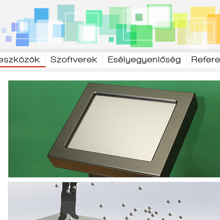
 eszközök
Szoftverek
Esélyegyenlőség
Refer