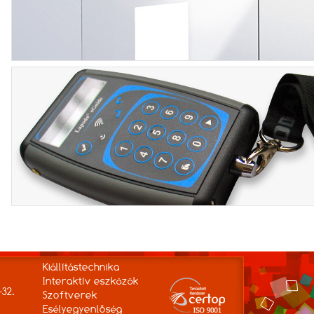
Kiállítástechnika
Interaktív eszközök
-32.
Szoftverek
Esélyegyenlőség