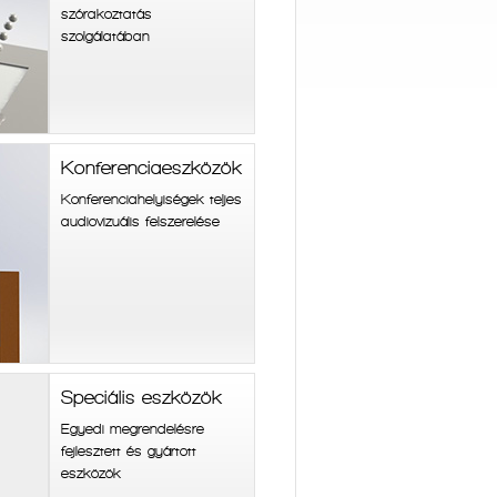
szórakoztatás
szolgálatában
Konferenciaeszközök
Konferenciahelyiségek teljes
audiovizuális felszerelése
Speciális eszközök
Egyedi megrendelésre
fejlesztett és gyártott
eszközök