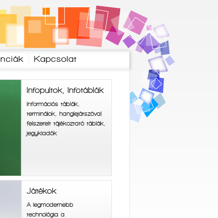
enciák
Kapcsolat
Infopultok, Infotáblák
Információs táblák,
terminálok, hanglejátszóval
felszerelt tájékoztató táblák,
jegykiadók
Játékok
A legmodernebb
technológia a