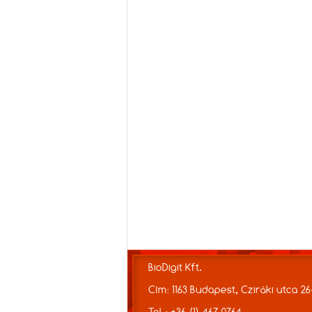
BioDigit Kft.
Cím: 1163 Budapest, Cziráki utca 26
Tel.: +36 (1) 467-0764