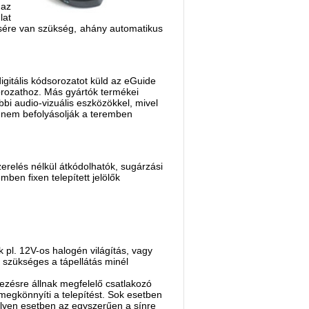
 az
lat
ítésére van szükség, ahány automatikus
igitális kódsorozatot küld az eGuide
sorozathoz. Más gyártók termékei
bi audio-vizuális eszközökkel, mivel
k nem befolyásolják a teremben
zerelés nélkül átkódolhatók, sugárzási
mben fixen telepített jelölők
 pl. 12V-os halogén világítás, vagy
r szükséges a tápellátás minél
kezésre állnak megfelelő csatlakozó
 megkönnyíti a telepítést. Sok esetben
, ilyen esetben az egyszerűen a sínre