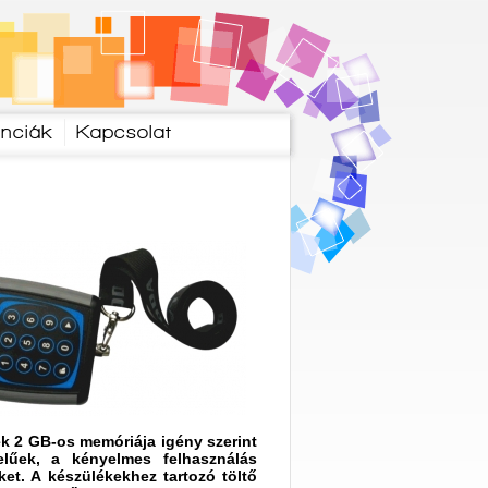
enciák
Kapcsolat
k 2 GB-os memóriája igény szerint
telűek, a kényelmes felhasználás
et. A készülékekhez tartozó töltő