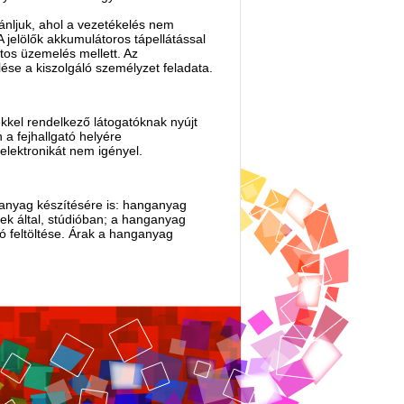
jánljuk, ahol a vezetékelés nem
A jelölők akkumulátoros tápellátással
tos üzemelés mellett. Az
ése a kiszolgáló személyzet feladata.
ékkel rendelkező látogatóknak nyújt
 a fejhallgató helyére
elektronikát nem igényel.
ganyag készítésére is: hanganyag
zek által, stúdióban; a hanganyag
ló feltöltése. Árak a hanganyag