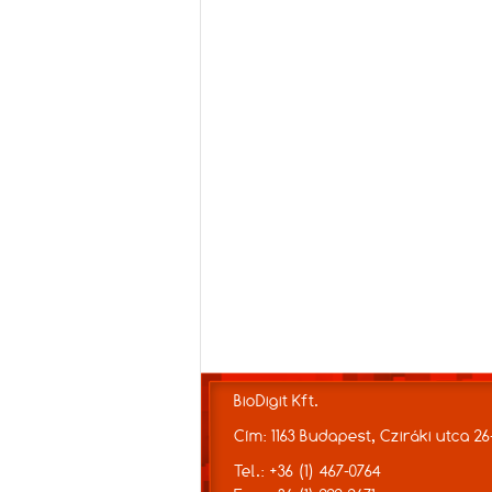
BioDigit Kft.
Cím: 1163 Budapest, Cziráki utca 26
Tel.: +36 (1) 467-0764