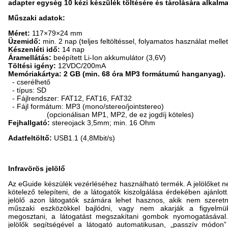
adapter egység 10 kézi készülék töltésére és tárolására alkalm
Műszaki adatok:
Méret:
117×79×24 mm
Üzemidő:
min. 2 nap (teljes feltöltéssel, folyamatos használat mellet
Készenléti idő:
14 nap
Áramellátás:
beépített Li-Ion akkumulátor (3,6V)
Töltési igény:
12VDC/200mA
Memóriakártya: 2 GB (min. 68 óra MP3 formátumú hanganyag).
- cserélhető
- típus: SD
- Fájlrendszer: FAT12, FAT16, FAT32
- Fájl formátum: MP3 (mono/stereo/jointstereo)
(opcionálisan MP1, MP2, de ez jogdíj köteles)
Fejhallgató:
stereojack 3,5mm; min. 16 Ohm
Adatfeltöltő:
USB1.1 (4,8Mbit/s)
Infravörös jelölő
Az eGuide készülék vezérléséhez használható termék. A jelölőket 
kötelező telepíteni, de a látogatók kiszolgálása érdekében ajánlott
jelölő azon látogatók számára lehet hasznos, akik nem szeret
műszaki eszközökkel bajlódni, vagy nem akarják a figyelmü
megosztani, a látogatást megszakítani gombok nyomogatásával
jelölők segítségével a látogató automatikusan, „passzív módon”