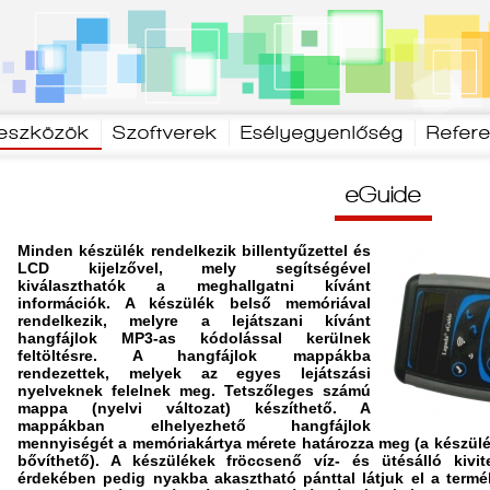
 eszközök
Szoftverek
Esélyegyenlőség
Refer
eGuide
Minden készülék rendelkezik billentyűzettel és
LCD kijelzővel, mely segítségével
kiválaszthatók a meghallgatni kívánt
információk. A készülék belső memóriával
rendelkezik, melyre a lejátszani kívánt
hangfájlok MP3-as kódolással kerülnek
feltöltésre. A hangfájlok mappákba
rendezettek, melyek az egyes lejátszási
nyelveknek felelnek meg. Tetszőleges számú
mappa (nyelvi változat) készíthető. A
mappákban elhelyezhető hangfájlok
mennyiségét a memóriakártya mérete határozza meg (a készülé
bővíthető). A készülékek fröccsenő víz- és ütésálló kivi
érdekében pedig nyakba akasztható pánttal látjuk el a termék