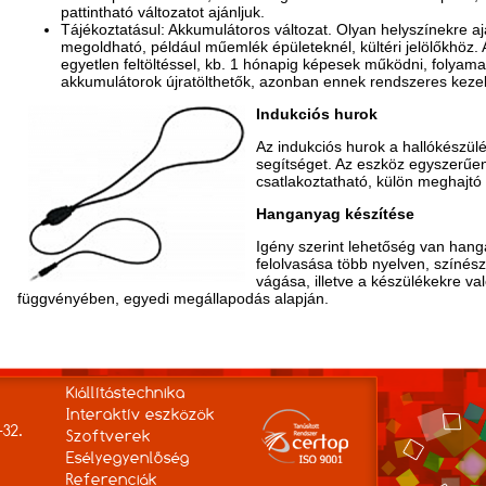
pattintható változatot ajánljuk.
Tájékoztatásul: Akkumulátoros változat. Olyan helyszínekre a
megoldható, például műemlék épületeknél, kültéri jelölőkhöz. 
egyetlen feltöltéssel, kb. 1 hónapig képesek működni, folyama
akkumulátorok újratölthetők, azonban ennek rendszeres kezel
Indukciós hurok
Az indukciós hurok a hallókészül
segítséget. Az eszköz egyszerűen
csatlakoztatható, külön meghajtó 
Hanganyag készítése
Igény szerint lehetőség van han
felolvasása több nyelven, színés
vágása, illetve a készülékekre va
függvényében, egyedi megállapodás alapján.
Kiállítástechnika
Interaktív eszközök
-32.
Szoftverek
Esélyegyenlőség
Referenciák