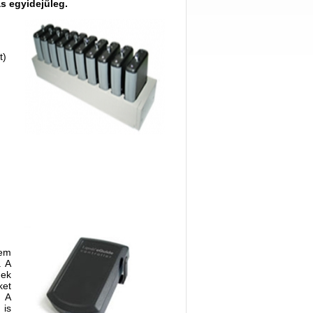
as egyidejűleg.
t)
nem
. A
nek
ket
. A
 is