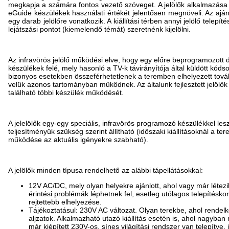
megkapja a számára fontos vezető szöveget. A jelölők alkalmazása
eGuide készülékek használati értékét jelentősen megnöveli. Az aján
egy darab jelölőre vonatkozik. A kiállítási térben annyi jelölő telep
lejátszási pontot (kiemelendő témát) szeretnénk kijelölni.
Az infravörös jelölő működési elve, hogy egy előre beprogramozott d
készülékek felé, mely hasonló a TV-k távirányítója által küldött kód
bizonyos esetekben összeférhetetlenek a teremben elhelyezett továb
velük azonos tartományban működnek. Az általunk fejlesztett jelölő
található többi készülék működését.
A jelelölők egy-egy speciális, infravörös programozó készülékkel les
teljesítményük szükség szerint állítható (időszaki kiállításoknál a tere
működése az aktuális igényekre szabható).
A jelölők minden típusa rendelhető az alábbi tápellátásokkal:
12V AC/DC, mely olyan helyekre ajánlott, ahol vagy már létezik
érintési problémák léphetnek fel, esetleg utólagos telepítésko
rejtettebb elhelyezése.
Tájékoztatásul: 230V AC változat. Olyan terekbe, ahol rendel
aljzatok. Alkalmazható utazó kiállítás esetén is, ahol nagyban
már kiépített 230V-os, sínes világítási rendszer van telepítve