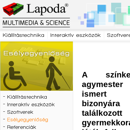
Kiállítástechnika
Interaktív eszközök
Szoftver
A színk
agymester
ismert 
Kiállítástechnika
bizonyára
Interaktív eszközök
találkozott
Szoftverek
Esélyegyenlőség
gyermekk
Referenciák