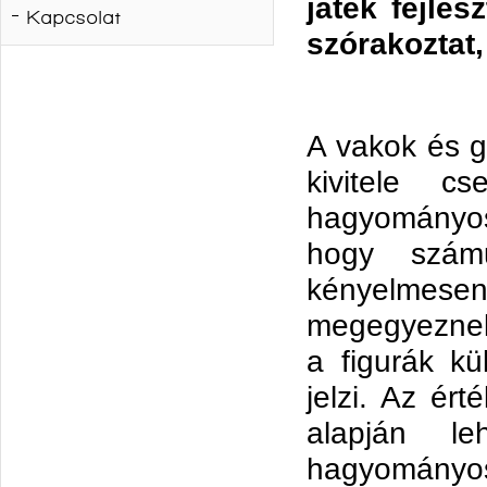
játék fejlesz
Kapcsolat
szórakoztat,
A vakok és g
kivitele 
hagyományos
hogy számu
kényelmesen
megegyeznek
a figurák kü
jelzi. Az ér
alapján le
hagyományos 