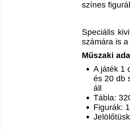
színes figurá
Speciális kiv
számára is a
Műszaki ada
A játék 1 
és 20 db s
áll
Tábla: 32
Figurák: 
Jelölőtüs